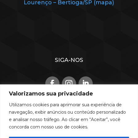
Lourenço – Bertioga/SP (mapa)
SIGA-NOS
Valorizamos sua privacidade
Utilizamos cookies para aprimorar sua experiência de
navegação, exibir anúncios ou conteúdo personalizado
TRABALHE CONOSCO
e analisar nosso tráfego. Ao clicar em “Aceitar”, você
concorda com nosso uso de cookies.