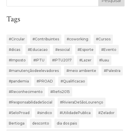
Pesquisar
Tags
#Circular
#Contribuintes
#coworking
#Cursos
#dicas
#Educacao
#esocial
#Esporte
#Evento
#Imposto
#IPTU
#IPTU2017
#Lazer
#luau
#manutençãodeelevadores
#meio ambiente
#Palestra
#pandemia
#PROAD
#Qualificacao
#Reconhecimento
#Refis2015
#ResponsabilidadeSocial
#RivieraDeSãoLourenço
#SeloProad
#sindico
#UtilidadePublica
#Zelador
Bertioga
desconto
dia dos pais