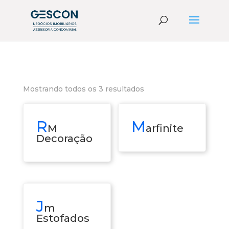
Mostrando todos os 3 resultados
R
M
M
arfinite
Decoração
J
m
Estofados